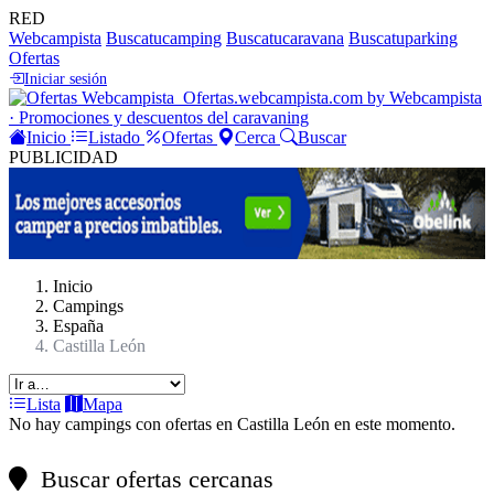
RED
Webcampista
Buscatucamping
Buscatucaravana
Buscatuparking
Ofertas
Iniciar sesión
Ofertas
.webcampista.com
by Webcampista
· Promociones y descuentos del caravaning
Inicio
Listado
Ofertas
Cerca
Buscar
PUBLICIDAD
Inicio
Campings
España
Castilla León
Lista
Mapa
No hay campings con ofertas en Castilla León en este momento.
Buscar ofertas cercanas