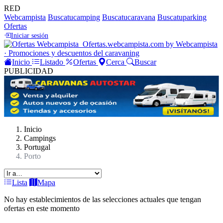
RED
Webcampista
Buscatucamping
Buscatucaravana
Buscatuparking
Ofertas
Iniciar sesión
Ofertas
.webcampista.com
by Webcampista
· Promociones y descuentos del caravaning
Inicio
Listado
Ofertas
Cerca
Buscar
PUBLICIDAD
Inicio
Campings
Portugal
Porto
Lista
Mapa
No hay establecimientos de las selecciones actuales que tengan
ofertas en este momento