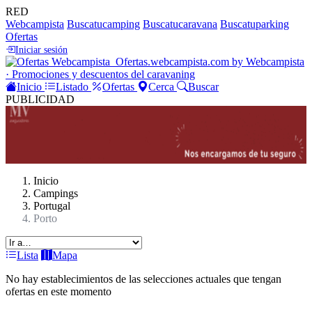
RED
Webcampista
Buscatucamping
Buscatucaravana
Buscatuparking
Ofertas
Iniciar sesión
Ofertas
.webcampista.com
by Webcampista
· Promociones y descuentos del caravaning
Inicio
Listado
Ofertas
Cerca
Buscar
PUBLICIDAD
Inicio
Campings
Portugal
Porto
Lista
Mapa
No hay establecimientos de las selecciones actuales que tengan
ofertas en este momento