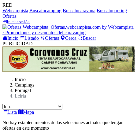
RED
Webcampista
Buscatucamping
Buscatucaravana
Buscatuparking
Ofertas
Iniciar sesión
Ofertas
.webcampista.com
by Webcampista
· Promociones y descuentos del caravaning
Inicio
Listado
Ofertas
Cerca
Buscar
PUBLICIDAD
Inicio
Campings
Portugal
Leiria
Lista
Mapa
No hay establecimientos de las selecciones actuales que tengan
ofertas en este momento