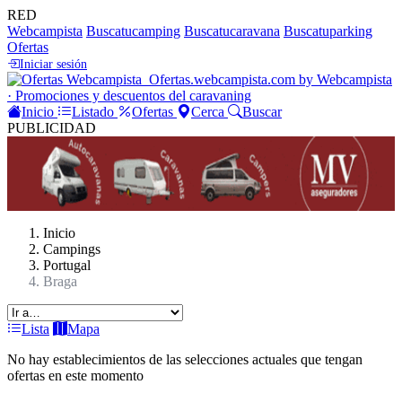
RED
Webcampista
Buscatucamping
Buscatucaravana
Buscatuparking
Ofertas
Iniciar sesión
Ofertas
.webcampista.com
by Webcampista
· Promociones y descuentos del caravaning
Inicio
Listado
Ofertas
Cerca
Buscar
PUBLICIDAD
Inicio
Campings
Portugal
Braga
Lista
Mapa
No hay establecimientos de las selecciones actuales que tengan
ofertas en este momento