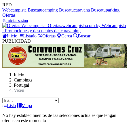
RED
Webcampista
Buscatucamping
Buscatucaravana
Buscatuparking
Ofertas
Iniciar sesión
Ofertas
.webcampista.com
by Webcampista
· Promociones y descuentos del caravaning
Inicio
Listado
Ofertas
Cerca
Buscar
PUBLICIDAD
Inicio
Campings
Portugal
Viseu
Lista
Mapa
No hay establecimientos de las selecciones actuales que tengan
ofertas en este momento