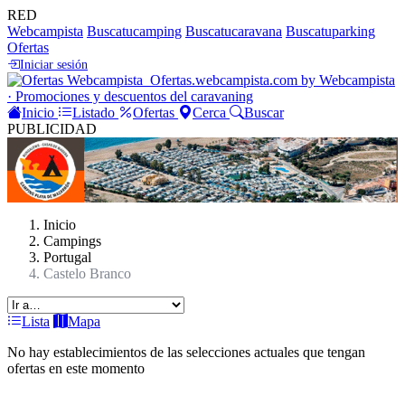
RED
Webcampista
Buscatucamping
Buscatucaravana
Buscatuparking
Ofertas
Iniciar sesión
Ofertas
.webcampista.com
by Webcampista
· Promociones y descuentos del caravaning
Inicio
Listado
Ofertas
Cerca
Buscar
PUBLICIDAD
Inicio
Campings
Portugal
Castelo Branco
Lista
Mapa
No hay establecimientos de las selecciones actuales que tengan
ofertas en este momento