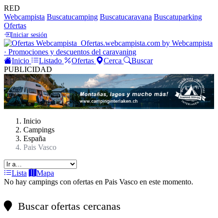
RED
Webcampista
Buscatucamping
Buscatucaravana
Buscatuparking
Ofertas
Iniciar sesión
Ofertas
.webcampista.com
by Webcampista
· Promociones y descuentos del caravaning
Inicio
Listado
Ofertas
Cerca
Buscar
PUBLICIDAD
Inicio
Campings
España
Pais Vasco
Lista
Mapa
No hay campings con ofertas en Pais Vasco en este momento.
Buscar ofertas cercanas