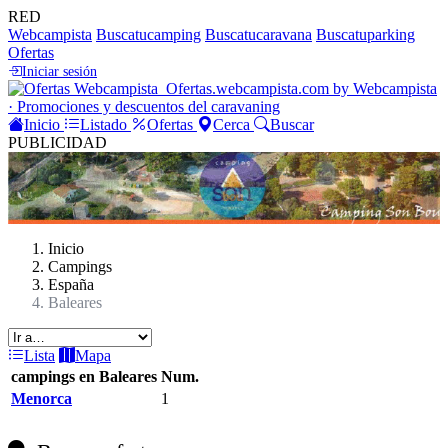
RED
Webcampista
Buscatucamping
Buscatucaravana
Buscatuparking
Ofertas
Iniciar sesión
Ofertas
.webcampista.com
by Webcampista
· Promociones y descuentos del caravaning
Inicio
Listado
Ofertas
Cerca
Buscar
PUBLICIDAD
Inicio
Campings
España
Baleares
Lista
Mapa
campings en Baleares
Num.
Menorca
1