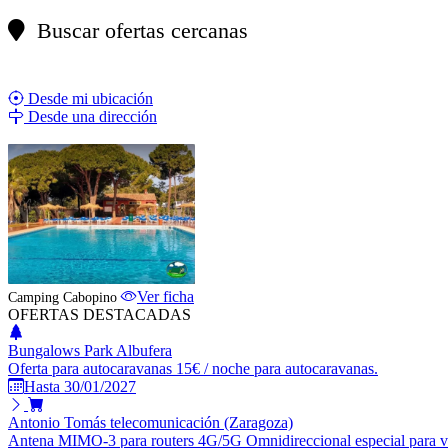
Buscar ofertas cercanas
Desde mi ubicación
Desde una dirección
ESTABLECIMIENTO DESTACADO
Ver ficha
Camping Cabopino
OFERTAS DESTACADAS
Bungalows Park Albufera
Oferta para autocaravanas 15€ / noche para autocaravanas.
Hasta 30/01/2027
Antonio Tomás telecomunicación (Zaragoza)
Antena MIMO-3 para routers 4G/5G Omnidireccional especial para vehí