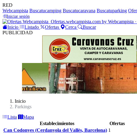
RED
Webcampista
Buscatucamping
Buscatucaravana
Buscatuparking
Ofer
Iniciar sesión
Ofertas
.webcampista.com
by Webcampista ·
Inicio
Listado
Ofertas
Cerca
Buscar
PUBLICIDAD
Inicio
Parkings
Lista
Mapa
Establecimientos
Ofertas
Can Codonyes (Cerdanyola del Vallès, Barcelona)
1